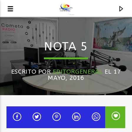
AUDIO EN VIVO
NOTA 5
LA COMETA, SEÑALES A CIELO ABIERTO
ESCRITO POR
EDITORGENERAL
EL 17
MAYO, 2016