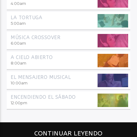
4:00
am
LA TORTUGA
5:00
am
MÚSICA CROSSOVER
6:00
am
A CIELO ABIERTO
8:00
am
EL MENSAJERO MUSICAL
10:00
am
ENCENDIENDO EL SÁBADO
12:00
pm
CONTINUAR LEYENDO