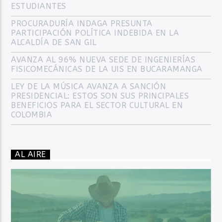
ESTUDIANTES
PROCURADURÍA INDAGA PRESUNTA
PARTICIPACIÓN POLÍTICA INDEBIDA EN LA
ALCALDÍA DE SAN GIL
AVANZA AL 96% NUEVA SEDE DE INGENIERÍAS
FISICOMECÁNICAS DE LA UIS EN BUCARAMANGA
LEY DE LA MÚSICA AVANZA A SANCIÓN
PRESIDENCIAL: ESTOS SON SUS PRINCIPALES
BENEFICIOS PARA EL SECTOR CULTURAL EN
COLOMBIA
AL AIRE