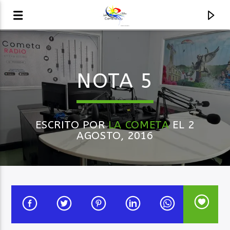
AUDIO EN VIVO
NOTA 5
LA COMETA, SEÑALES A CIELO ABIERTO
ESCRITO POR
LA COMETA
EL 2
AGOSTO, 2016