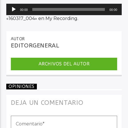
Reproductor
00:00
00:00
de
«160317_004» en My Recording.
Audio en Vivo
audio
AUTOR
EDITORGENERAL
ARCHIVOS DEL AUTOR
OPINIONES
DEJA UN COMENTARIO