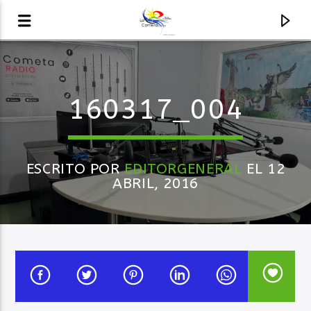
AUDIO EN VIVO
160317_004
LA COMETA, SEÑALES A CIELO ABIERTO
ESCRITO POR
EDITORGENERAL
EL 12
ABRIL, 2016