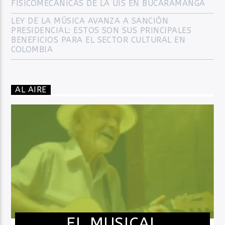
FISICOMECÁNICAS DE LA UIS EN BUCARAMANGA
LEY DE LA MÚSICA AVANZA A SANCIÓN
PRESIDENCIAL: ESTOS SON SUS PRINCIPALES
BENEFICIOS PARA EL SECTOR CULTURAL EN
COLOMBIA
AL AIRE
EL MUSICAL