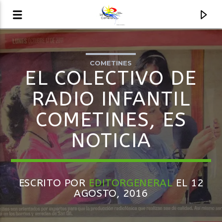
COMETINES
AUDIO EN VIVO
EL COLECTIVO DE
LA COMETA, SEÑALES A CIELO ABIERTO
RADIO INFANTIL
COMETINES, ES
NOTICIA
ESCRITO POR
EDITORGENERAL
EL 12
AGOSTO, 2016