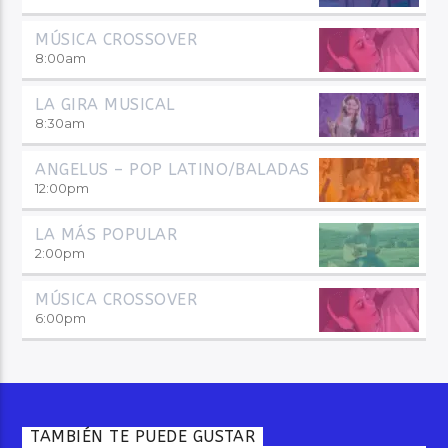
MÚSICA CROSSOVER
8:00
am
LA GIRA MUSICAL
8:30
am
ANGELUS – POP LATINO/BALADAS
12:00
pm
LA MÁS POPULAR
2:00
pm
MÚSICA CROSSOVER
6:00
pm
TAMBIÉN TE PUEDE GUSTAR