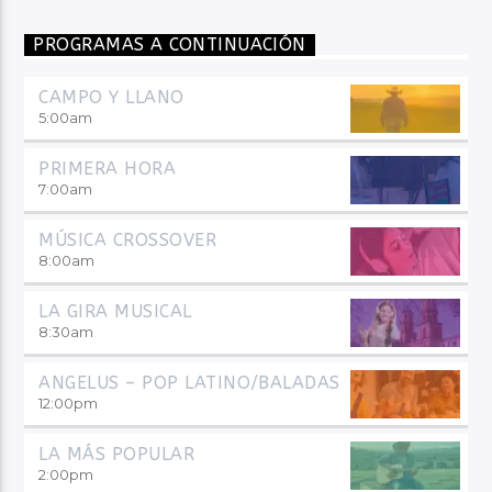
PROGRAMAS A CONTINUACIÓN
CAMPO Y LLANO
5:00
am
PRIMERA HORA
7:00
am
MÚSICA CROSSOVER
8:00
am
LA GIRA MUSICAL
8:30
am
ANGELUS – POP LATINO/BALADAS
12:00
pm
LA MÁS POPULAR
2:00
pm