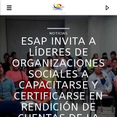
NOTICIAS
AUDIO EN VIVO
ESAP INVITA A
LA COMETA, SEÑALES A CIELO ABIERTO
LÍDERES DE
ORGANIZACIONES
SOCIALES A
CAPACITARSE Y
CERTIFICARSE EN
RENDICIÓN DE