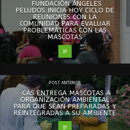
FUNDACIÓN ÁNGELES
PELUDOS INICIA HOY CICLO DE
REUNIONES CON LA
COMUNIDAD PARA EVALUAR
PROBLEMÁTICAS CON LAS
MASCOTAS
POST ANTERIOR
CAS ENTREGA MASCOTAS A
ORGANIZACIÓN AMBIENTAL
PARA QUE SEAN PREPARADAS Y
REINTEGRADAS A SU AMBIENTE