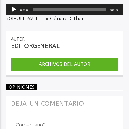
Reproductor
00:00
00:00
de
«01FULLRAUL —-«. Género: Other.
Audio en Vivo
audio
AUTOR
EDITORGENERAL
ARCHIVOS DEL AUTOR
OPINIONES
DEJA UN COMENTARIO