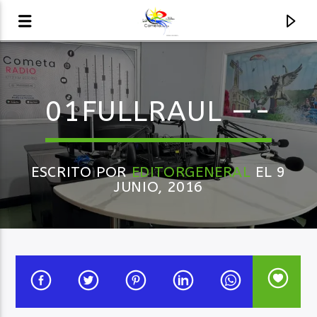
AUDIO EN VIVO
01FULLRAUL —-
LA COMETA, SEÑALES A CIELO ABIERTO
ESCRITO POR
EDITORGENERAL
EL 9
JUNIO, 2016