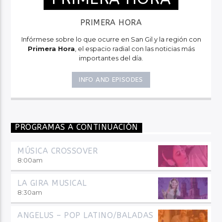
PRIMERA HORA
Infórmese sobre lo que ocurre en San Gil y la región con
Primera Hora
, el espacio radial con las noticias más
importantes del día.
INFO AND EPISODES
PROGRAMAS A CONTINUACIÓN
MÚSICA CROSSOVER
8:00
am
LA GIRA MUSICAL
8:30
am
ANGELUS – POP LATINO/BALADAS