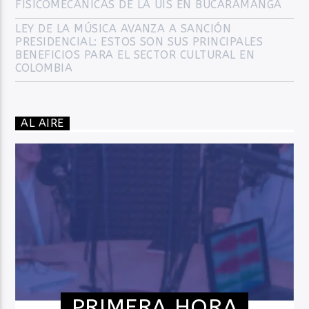
FISICOMECÁNICAS DE LA UIS EN BUCARAMANGA
LEY DE LA MÚSICA AVANZA A SANCIÓN
PRESIDENCIAL: ESTOS SON SUS PRINCIPALES
BENEFICIOS PARA EL SECTOR CULTURAL EN
COLOMBIA
AL AIRE
PRIMERA HORA