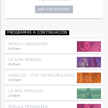
INFO AND EPISODES
PROGRAMAS A CONTINUACIÓN
MÚSICA CROSSOVER
8:00
am
LA GIRA MUSICAL
8:30
am
ANGELUS – POP LATINO/BALADAS
12:00
pm
LA MÁS POPULAR
2:00
pm
MÚSICA CROSSOVER