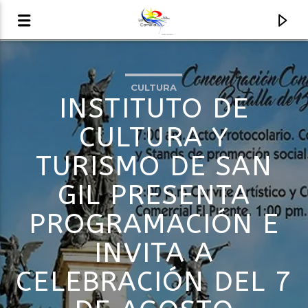
CULTURA
AUDIO EN VIVO
INSTITUTO DE
LA COMETA, SEÑALES A CIELO ABIERTO
CULTURA Y
TURISMO DE SAN
GIL PRESENTA
PROGRAMACIÓN E
INVITA A
CELEBRACIÓN DEL 7