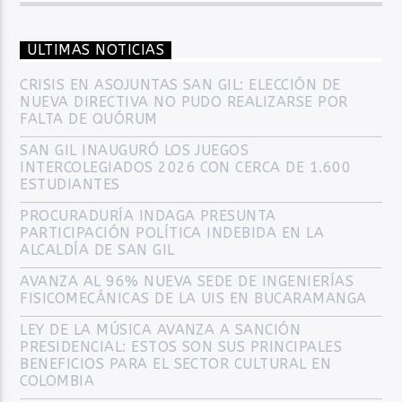
ULTIMAS NOTICIAS
CRISIS EN ASOJUNTAS SAN GIL: ELECCIÓN DE
NUEVA DIRECTIVA NO PUDO REALIZARSE POR
FALTA DE QUÓRUM
SAN GIL INAUGURÓ LOS JUEGOS
INTERCOLEGIADOS 2026 CON CERCA DE 1.600
ESTUDIANTES
PROCURADURÍA INDAGA PRESUNTA
PARTICIPACIÓN POLÍTICA INDEBIDA EN LA
ALCALDÍA DE SAN GIL
AVANZA AL 96% NUEVA SEDE DE INGENIERÍAS
FISICOMECÁNICAS DE LA UIS EN BUCARAMANGA
LEY DE LA MÚSICA AVANZA A SANCIÓN
PRESIDENCIAL: ESTOS SON SUS PRINCIPALES
BENEFICIOS PARA EL SECTOR CULTURAL EN
COLOMBIA