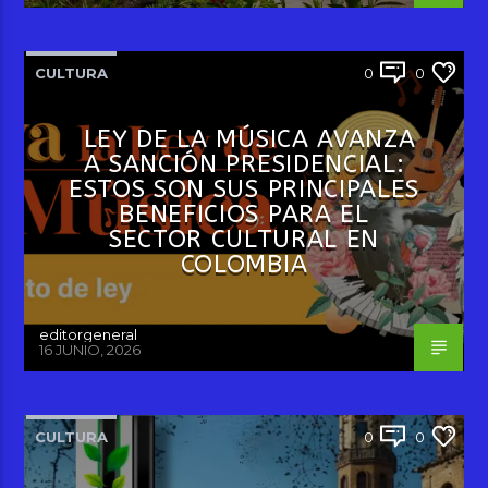
CULTURA
0
0
LEY DE LA MÚSICA AVANZA
A SANCIÓN PRESIDENCIAL:
ESTOS SON SUS PRINCIPALES
BENEFICIOS PARA EL
SECTOR CULTURAL EN
COLOMBIA
editorgeneral
16 JUNIO, 2026
CULTURA
0
0