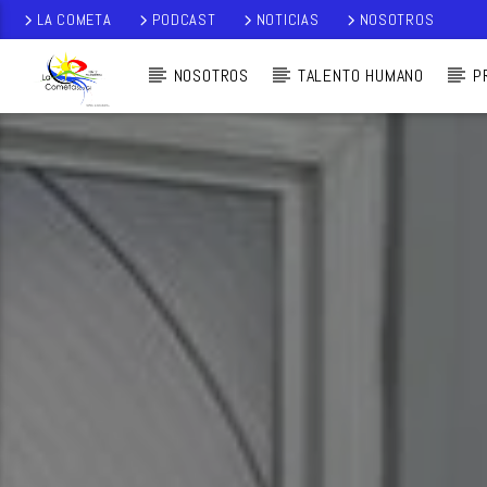
LA COMETA
PODCAST
NOTICIAS
NOSOTROS
NOSOTROS
TALENTO HUMANO
P
AUDIO EN VI
VO
LA COMETA,
SEÑALES A CIELO
ABIERTO