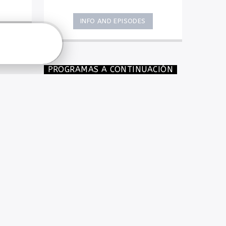
suaves, éxitos y buena compañía
radial.
INFO AND EPISODES
PROGRAMAS A CONTINUACIÓN
MÚSICA
CROSSOVER
4:00
am
LA TORTUGA
5:00
am
MÚSICA
CROSSOVER
6:00
am
A CIELO ABIERTO
8:00
am