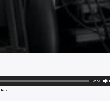
00:00
er.