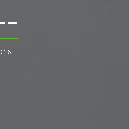
—–
016