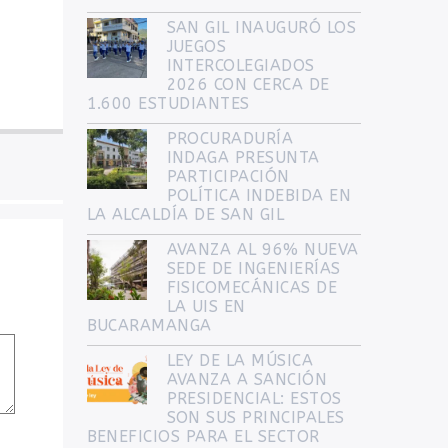
arriba/abajo
SAN GIL INAUGURÓ LOS
JUEGOS
para
INTERCOLEGIADOS
2026 CON CERCA DE
aumentar
1.600 ESTUDIANTES
o
PROCURADURÍA
disminuir
INDAGA PRESUNTA
PARTICIPACIÓN
el
POLÍTICA INDEBIDA EN
volumen.
LA ALCALDÍA DE SAN GIL
AVANZA AL 96% NUEVA
SEDE DE INGENIERÍAS
FISICOMECÁNICAS DE
LA UIS EN
BUCARAMANGA
LEY DE LA MÚSICA
AVANZA A SANCIÓN
PRESIDENCIAL: ESTOS
SON SUS PRINCIPALES
BENEFICIOS PARA EL SECTOR