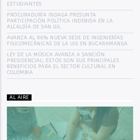
ESTUDIANTES
PROCURADURÍA INDAGA PRESUNTA
PARTICIPACIÓN POLÍTICA INDEBIDA EN LA
ALCALDÍA DE SAN GIL
AVANZA AL 96% NUEVA SEDE DE INGENIERÍAS
FISICOMECÁNICAS DE LA UIS EN BUCARAMANGA
LEY DE LA MÚSICA AVANZA A SANCIÓN
PRESIDENCIAL: ESTOS SON SUS PRINCIPALES
BENEFICIOS PARA EL SECTOR CULTURAL EN
COLOMBIA
AL AIRE