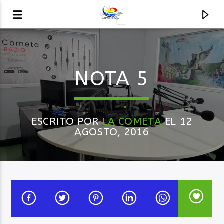
AUDIO EN VIVO
NOTA 5
LA COMETA, SEÑALES A CIELO ABIERTO
ESCRITO POR
LA COMETA
EL 12
AGOSTO, 2016