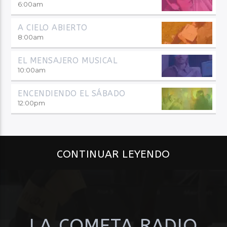
6:00
am
A CIELO ABIERTO
8:00
am
EL MENSAJERO MUSICAL
10:00
am
ENCENDIENDO EL SÁBADO
12:00
pm
CONTINUAR LEYENDO
LA COMETA RADIO