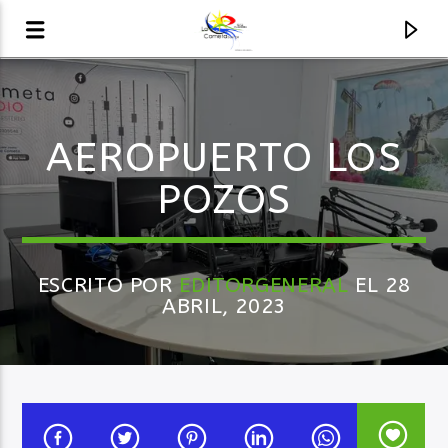
AUDIO EN VIVO
AEROPUERTO LOS
LA COMETA, SEÑALES A CIELO ABIERTO
POZOS
ESCRITO POR
EDITORGENERAL
EL 28
ABRIL, 2023