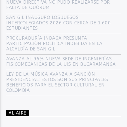
NUEVA DIRECTIVA NO PUDO REALIZARSE POR
FALTA DE QUÓRUM
SAN GIL INAUGURÓ LOS JUEGOS
INTERCOLEGIADOS 2026 CON CERCA DE 1.600
ESTUDIANTES
PROCURADURÍA INDAGA PRESUNTA
PARTICIPACIÓN POLÍTICA INDEBIDA EN LA
ALCALDÍA DE SAN GIL
AVANZA AL 96% NUEVA SEDE DE INGENIERÍAS
FISICOMECÁNICAS DE LA UIS EN BUCARAMANGA
LEY DE LA MÚSICA AVANZA A SANCIÓN
PRESIDENCIAL: ESTOS SON SUS PRINCIPALES
BENEFICIOS PARA EL SECTOR CULTURAL EN
COLOMBIA
AL AIRE