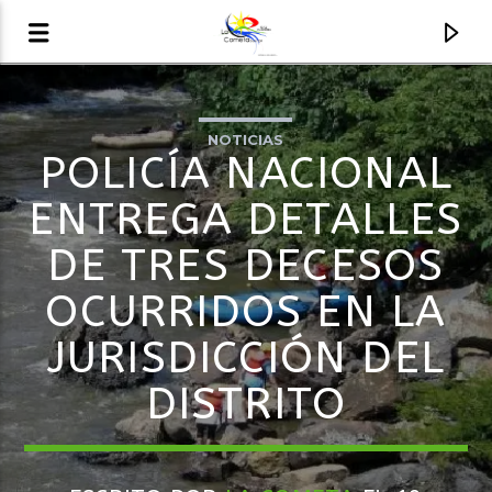
NOTICIAS
AUDIO EN VIVO
POLICÍA NACIONAL
LA COMETA, SEÑALES A CIELO ABIERTO
ENTREGA DETALLES
DE TRES DECESOS
OCURRIDOS EN LA
JURISDICCIÓN DEL
DISTRITO