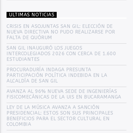
ULTIMAS NOTICIAS
CRISIS EN ASOJUNTAS SAN GIL: ELECCIÓN DE
NUEVA DIRECTIVA NO PUDO REALIZARSE POR
FALTA DE QUÓRUM
SAN GIL INAUGURÓ LOS JUEGOS
INTERCOLEGIADOS 2026 CON CERCA DE 1.600
ESTUDIANTES
PROCURADURÍA INDAGA PRESUNTA
PARTICIPACIÓN POLÍTICA INDEBIDA EN LA
ALCALDÍA DE SAN GIL
AVANZA AL 96% NUEVA SEDE DE INGENIERÍAS
FISICOMECÁNICAS DE LA UIS EN BUCARAMANGA
LEY DE LA MÚSICA AVANZA A SANCIÓN
PRESIDENCIAL: ESTOS SON SUS PRINCIPALES
BENEFICIOS PARA EL SECTOR CULTURAL EN
COLOMBIA