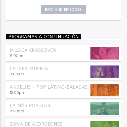
INFO AND EPISODES
PROGRAMAS A CONTINUACIÓN
MÚSICA CROSSOVER
8:00
pm
LA GIRA MUSICAL
9:00
am
ANGELUS – POP LATINO/BALADAS
12:00
pm
LA MÁS POPULAR
2:00
pm
ZONA DE ACORDEONES