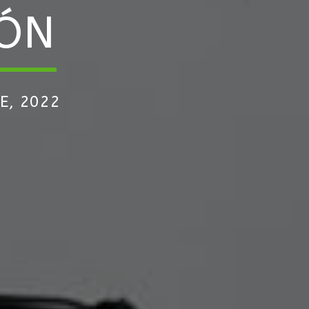
IÓN
E, 2022