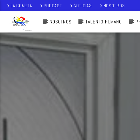
LA COMETA
PODCAST
NOTICIAS
NOSOTROS
NOSOTROS
TALENTO HUMANO
P
AUDIO EN VI
VO
LA COMETA,
SEÑALES A CIELO
ABIERTO