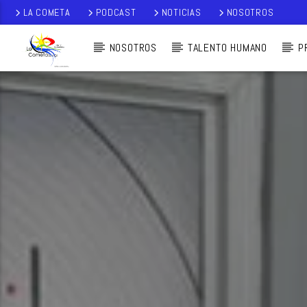
LA COMETA
PODCAST
NOTICIAS
NOSOTROS
NOSOTROS
TALENTO HUMANO
P
AUDIO EN VI
VO
LA COMETA,
SEÑALES A CIELO
ABIERTO