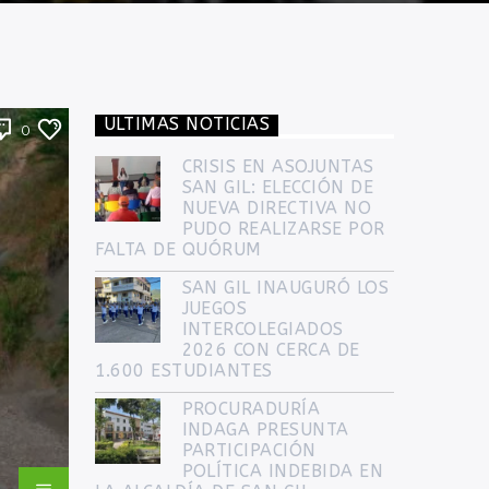
ULTIMAS NOTICIAS
0
CRISIS EN ASOJUNTAS
SAN GIL: ELECCIÓN DE
NUEVA DIRECTIVA NO
PUDO REALIZARSE POR
FALTA DE QUÓRUM
SAN GIL INAUGURÓ LOS
JUEGOS
INTERCOLEGIADOS
2026 CON CERCA DE
1.600 ESTUDIANTES
PROCURADURÍA
INDAGA PRESUNTA
PARTICIPACIÓN
POLÍTICA INDEBIDA EN