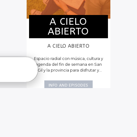
A CIELO
ABIERTO
A CIELO ABIERTO
Espacio radial con música, cultura y
agenda del fin de semana en San
Gil y la provincia para disfrutar y
conocer lo que pasa en la región.
INFO AND EPISODES
PROGRAMAS A CONTINUACIÓN
EL MENSAJERO
MUSICAL