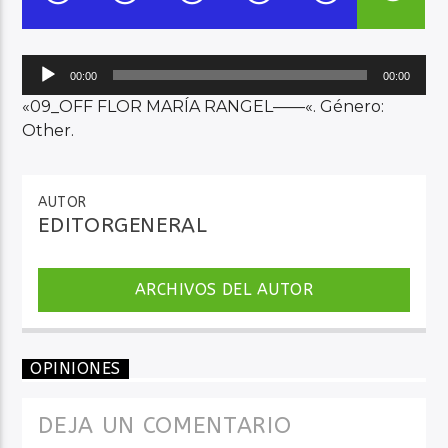
Audio en Vivo
Reproductor
00:00
00:00
de
«09_OFF FLOR MARÍA RANGEL——«. Género:
audio
Other.
AUTOR
EDITORGENERAL
ARCHIVOS DEL AUTOR
OPINIONES
DEJA UN COMENTARIO