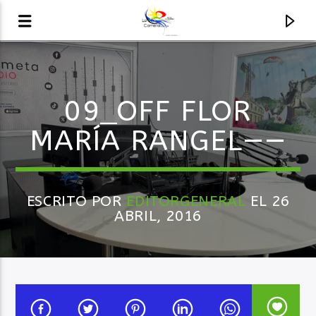
AUDIO EN VIVO
09_OFF FLOR
LA COMETA, SEÑALES A CIELO ABIERTO
MARÍA RANGEL——
ESCRITO POR
EDITORGENERAL
EL 26
ABRIL, 2016