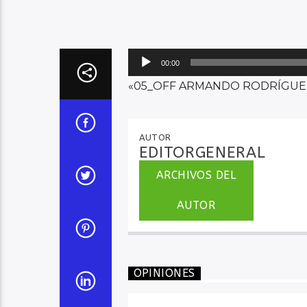
Reproductor
00:00
de
«05_OFF ARMANDO RODRÍGUEZ 1
audio
AUTOR
EDITORGENERAL
ARCHIVOS DEL
AUTOR
OPINIONES