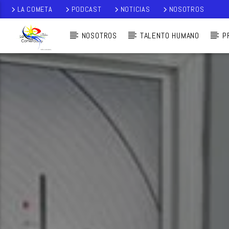
LA COMETA
PODCAST
NOTICIAS
NOSOTROS
NOSOTROS
TALENTO HUMANO
P
AUDIO EN VI
VO
LA COMETA,
SEÑALES A CIELO
ABIERTO