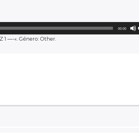
00:00
 —-«. Género: Other.