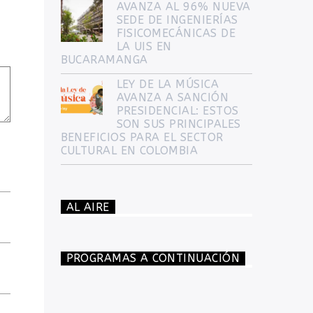
AVANZA AL 96% NUEVA
SEDE DE INGENIERÍAS
FISICOMECÁNICAS DE
LA UIS EN
BUCARAMANGA
LEY DE LA MÚSICA
AVANZA A SANCIÓN
PRESIDENCIAL: ESTOS
SON SUS PRINCIPALES
BENEFICIOS PARA EL SECTOR
CULTURAL EN COLOMBIA
AL AIRE
PROGRAMAS A CONTINUACIÓN