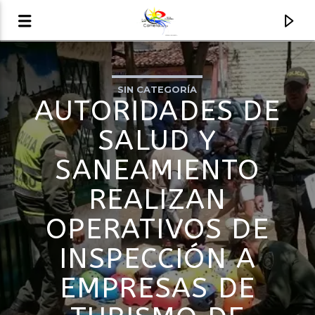
SIN CATEGORÍA
AUDIO EN VIVO
AUTORIDADES DE
LA COMETA, SEÑALES A CIELO ABIERTO
SALUD Y
SANEAMIENTO
REALIZAN
OPERATIVOS DE
INSPECCIÓN A
EMPRESAS DE