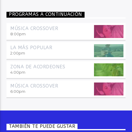
PROGRAMAS A CONTINUACIÓN
MÚSICA CROSSOVER
8:00
pm
LA MÁS POPULAR
2:00
pm
ZONA DE ACORDEONES
4:00
pm
MÚSICA CROSSOVER
6:00
pm
TAMBIÉN TE PUEDE GUSTAR