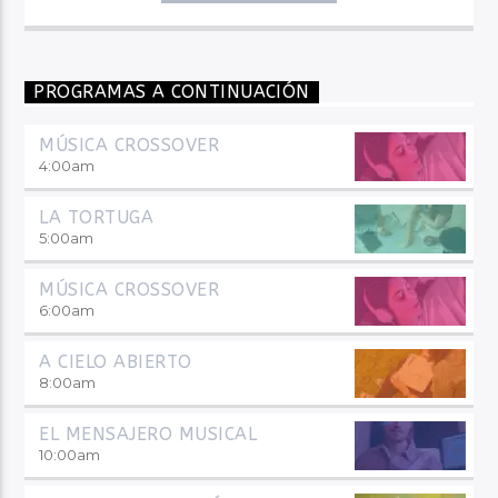
PROGRAMAS A CONTINUACIÓN
MÚSICA CROSSOVER
4:00
am
LA TORTUGA
5:00
am
MÚSICA CROSSOVER
6:00
am
A CIELO ABIERTO
8:00
am
EL MENSAJERO MUSICAL
10:00
am