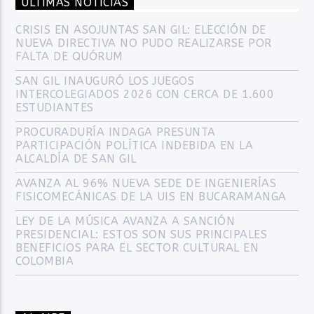
ULTIMAS NOTICIAS
CRISIS EN ASOJUNTAS SAN GIL: ELECCIÓN DE
NUEVA DIRECTIVA NO PUDO REALIZARSE POR
FALTA DE QUÓRUM
SAN GIL INAUGURÓ LOS JUEGOS
INTERCOLEGIADOS 2026 CON CERCA DE 1.600
ESTUDIANTES
PROCURADURÍA INDAGA PRESUNTA
PARTICIPACIÓN POLÍTICA INDEBIDA EN LA
ALCALDÍA DE SAN GIL
AVANZA AL 96% NUEVA SEDE DE INGENIERÍAS
FISICOMECÁNICAS DE LA UIS EN BUCARAMANGA
LEY DE LA MÚSICA AVANZA A SANCIÓN
PRESIDENCIAL: ESTOS SON SUS PRINCIPALES
BENEFICIOS PARA EL SECTOR CULTURAL EN
COLOMBIA