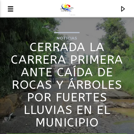
NOTICIAS
AUDIO EN VIVO
CERRADA LA
LA COMETA, SEÑALES A CIELO ABIERTO
CARRERA PRIMERA
ANTE CAÍDA DE
ROCAS Y ÁRBOLES
POR FUERTES
LLUVIAS EN EL
MUNICIPIO