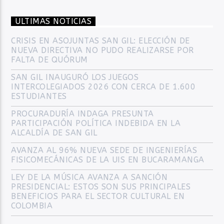
ULTIMAS NOTICIAS
CRISIS EN ASOJUNTAS SAN GIL: ELECCIÓN DE
NUEVA DIRECTIVA NO PUDO REALIZARSE POR
FALTA DE QUÓRUM
SAN GIL INAUGURÓ LOS JUEGOS
INTERCOLEGIADOS 2026 CON CERCA DE 1.600
ESTUDIANTES
PROCURADURÍA INDAGA PRESUNTA
PARTICIPACIÓN POLÍTICA INDEBIDA EN LA
ALCALDÍA DE SAN GIL
AVANZA AL 96% NUEVA SEDE DE INGENIERÍAS
FISICOMECÁNICAS DE LA UIS EN BUCARAMANGA
LEY DE LA MÚSICA AVANZA A SANCIÓN
PRESIDENCIAL: ESTOS SON SUS PRINCIPALES
BENEFICIOS PARA EL SECTOR CULTURAL EN
COLOMBIA