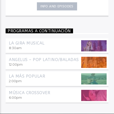
INFO AND EPISODES
PROGRAMAS A CONTINUACIÓN
LA GIRA MUSICAL
8:30
am
ANGELUS – POP LATINO/BALADAS
12:00
pm
LA MÁS POPULAR
2:00
pm
MÚSICA CROSSOVER
6:00
pm