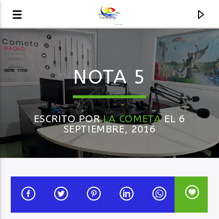
AUDIO EN VIVO
NOTA 5
LA COMETA, SEÑALES A CIELO ABIERTO
ESCRITO POR
LA COMETA
EL 6
SEPTIEMBRE, 2016