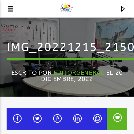
AUDIO EN VIVO
IMG_20221215_215
LA COMETA, SEÑALES A CIELO ABIERTO
ESCRITO POR
EDITORGENERAL
EL 20
DICIEMBRE, 2022