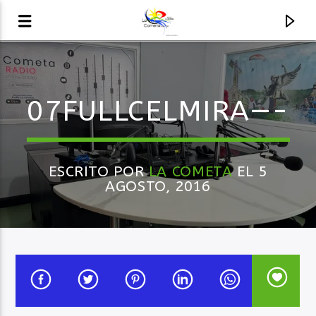
AUDIO EN VIVO
07FULLCELMIRA—-
LA COMETA, SEÑALES A CIELO ABIERTO
ESCRITO POR
LA COMETA
EL 5
AGOSTO, 2016