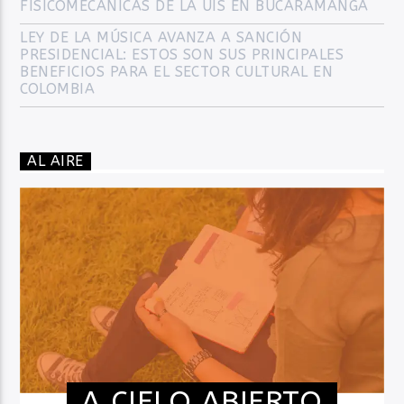
FISICOMECÁNICAS DE LA UIS EN BUCARAMANGA
LEY DE LA MÚSICA AVANZA A SANCIÓN
PRESIDENCIAL: ESTOS SON SUS PRINCIPALES
BENEFICIOS PARA EL SECTOR CULTURAL EN
COLOMBIA
AL AIRE
A CIELO ABIERTO