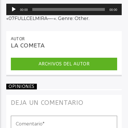
Reproductor
00:00
00:00
de
«07FULLCELMIRA—-«. Genre: Other.
Audio en Vivo
audio
AUTOR
LA COMETA
ARCHIVOS DEL AUTOR
OPINIONES
DEJA UN COMENTARIO