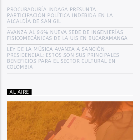
PROCURADURÍA INDAGA PRESUNTA
PARTICIPACIÓN POLÍTICA INDEBIDA EN LA
ALCALDÍA DE SAN GIL
AVANZA AL 96% NUEVA SEDE DE INGENIERÍAS
FISICOMECÁNICAS DE LA UIS EN BUCARAMANGA
LEY DE LA MÚSICA AVANZA A SANCIÓN
PRESIDENCIAL: ESTOS SON SUS PRINCIPALES
BENEFICIOS PARA EL SECTOR CULTURAL EN
COLOMBIA
AL AIRE