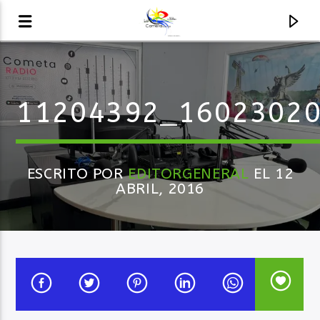
AUDIO EN VIVO
11204392_1602302
LA COMETA, SEÑALES A CIELO ABIERTO
ESCRITO POR
EDITORGENERAL
EL 12
ABRIL, 2016