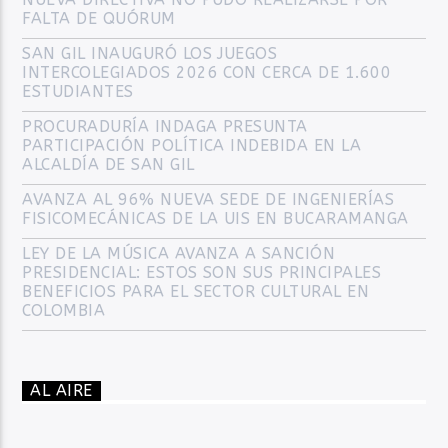
FALTA DE QUÓRUM
SAN GIL INAUGURÓ LOS JUEGOS
INTERCOLEGIADOS 2026 CON CERCA DE 1.600
ESTUDIANTES
PROCURADURÍA INDAGA PRESUNTA
PARTICIPACIÓN POLÍTICA INDEBIDA EN LA
ALCALDÍA DE SAN GIL
AVANZA AL 96% NUEVA SEDE DE INGENIERÍAS
FISICOMECÁNICAS DE LA UIS EN BUCARAMANGA
LEY DE LA MÚSICA AVANZA A SANCIÓN
PRESIDENCIAL: ESTOS SON SUS PRINCIPALES
BENEFICIOS PARA EL SECTOR CULTURAL EN
COLOMBIA
AL AIRE