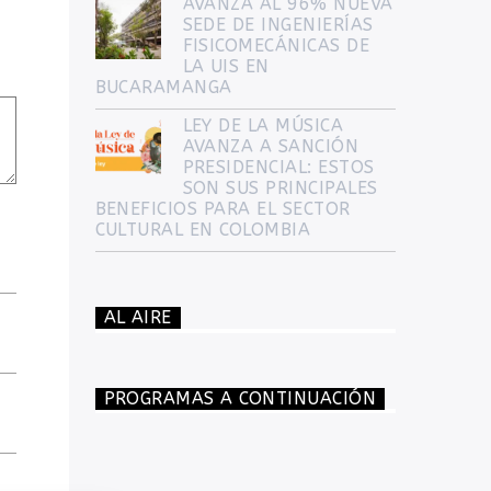
AVANZA AL 96% NUEVA
SEDE DE INGENIERÍAS
FISICOMECÁNICAS DE
LA UIS EN
BUCARAMANGA
LEY DE LA MÚSICA
AVANZA A SANCIÓN
PRESIDENCIAL: ESTOS
SON SUS PRINCIPALES
BENEFICIOS PARA EL SECTOR
CULTURAL EN COLOMBIA
AL AIRE
PROGRAMAS A CONTINUACIÓN