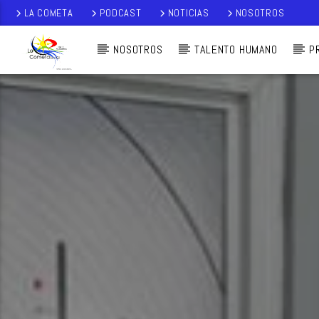
LA COMETA
PODCAST
NOTICIAS
NOSOTROS
NOSOTROS
TALENTO HUMANO
P
AUDIO EN VI
VO
LA COMETA,
SEÑALES A CIELO
ABIERTO