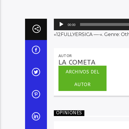
Reproductor
00:00
de
«12FULLYERSICA —-«. Genre: Oth
audio
AUTOR
LA COMETA
ARCHIVOS DEL
AUTOR
OPINIONES